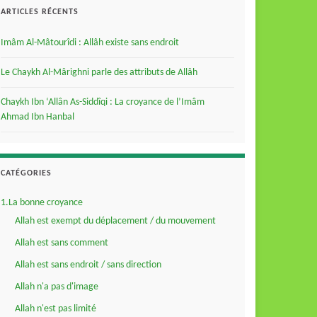
ARTICLES RÉCENTS
Imâm Al-Mâtourîdi : Allâh existe sans endroit
Le Chaykh Al-Mârighni parle des attributs de Allâh
Chaykh Ibn ‘Allân As-Siddîqi : La croyance de l’Imâm
Ahmad Ibn Hanbal
CATÉGORIES
1.La bonne croyance
Allah est exempt du déplacement / du mouvement
Allah est sans comment
Allah est sans endroit / sans direction
Allah n'a pas d'image
Allah n'est pas limité