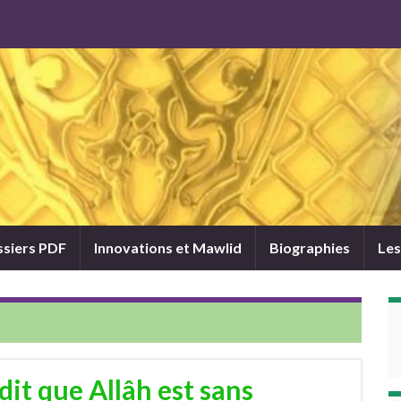
siers PDF
Innovations et Mawlid
Biographies
Les
dit que Allâh est sans