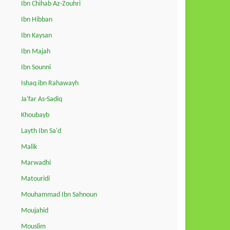
Ibn Chihab Az-Zouhri
Ibn Hibban
Ibn Kaysan
Ibn Majah
Ibn Sounni
Ishaq ibn Rahawayh
Ja'far As-Sadiq
Khoubayb
Layth Ibn Sa'd
Malik
Marwadhi
Matouridi
Mouhammad Ibn Sahnoun
Moujahid
Mouslim