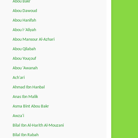
Abou Bakr
Abou Dawoud
Abou Hanifah
Abou l-'Aliyah
Abou Mansour Al-Azhari
Abou Qilabah
Abou Youçouf
Abou ‘Awanah
Ach'ari
Ahmad Ibn Hanbal
Anas Ibn Malik
Asma Bint Abou Bakr
Awza'i
Bilal Ibn Al-Harith Al-Mouzani
Bilal Ibn Rabah