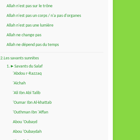
Allah n'est pas sur le trône
Allah n'est pas un corps / n'a pas d'organes
Allah n'est pas une lumière
Allah ne change pas
Allah ne dépend pas du temps
2.Les savants sunnites
1.►Savants du Salaf
'Abdou r-Razzaq
'Aichah
'Ali Ibn Abi Talib
'Oumar Ibn Al-khattab
'Outhman Ibn 'Affan
Abou 'Oubayd
Abou 'Oubaydah