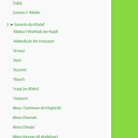
Zajjaj
Zaynou l-'Abidin
2.►Savants du Khalaf
'Abdou l-Wahhab An-Najdi
'AbdoulLah Ibn Houçayn
'Arouçi
'Ayni
'Azzami
'Illaych
'Iraqi (m.806H)
'Oulaymi
Abou 'Outhman Al-Maghribi
Abou Chamah
Abou Chouja'
Abou Hayyan Al-Andalouçi