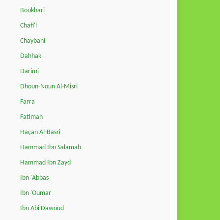
Boukhari
Chafi'i
Chaybani
Dahhak
Darimi
Dhoun-Noun Al-Misri
Farra
Fatimah
Haçan Al-Basri
Hammad Ibn Salamah
Hammad Ibn Zayd
Ibn 'Abbas
Ibn 'Oumar
Ibn Abi Dawoud